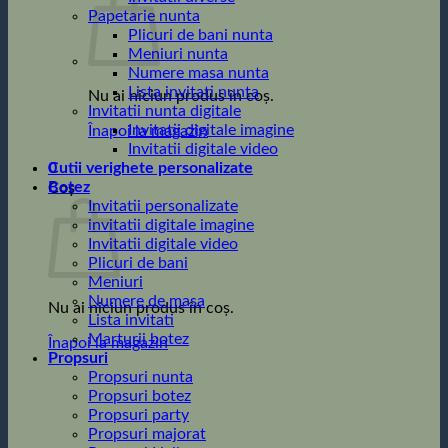
Papetarie nunta
Plicuri de bani nunta
Meniuri nunta
Numere masa nunta
Lista invitati nunta
Nu ai niciun produs în coș.
Invitatii nunta digitale
Invitatii digitale imagine
Înapoi la magazin
Invitatii digitale video
0
Cutii verighete personalizate
Botez
Coș
Invitatii personalizate
invitatii digitale imagine
Invitatii digitale video
Plicuri de bani
Meniuri
Numere de masa
Nu ai niciun produs în coș.
Lista invitati
Marturii botez
Înapoi la magazin
Propsuri
Propsuri nunta
Propsuri botez
Propsuri party
Propsuri majorat