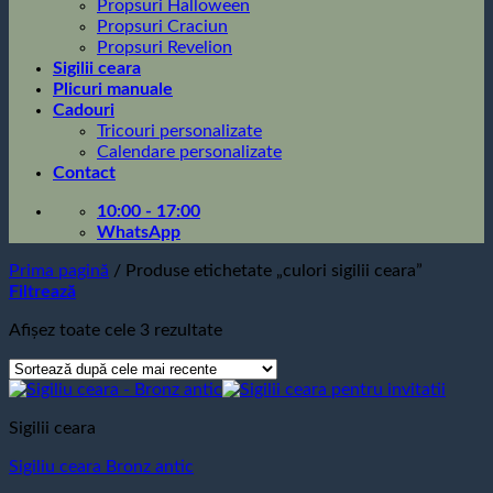
Propsuri Halloween
Propsuri Craciun
Propsuri Revelion
Sigilii ceara
Plicuri manuale
Cadouri
Tricouri personalizate
Calendare personalizate
Contact
10:00 - 17:00
WhatsApp
Prima pagină
/
Produse etichetate „culori sigilii ceara”
Filtrează
Sortat
Afișez toate cele 3 rezultate
după
cele
mai
recente
Sigilii ceara
Sigiliu ceara Bronz antic