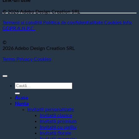
Link-uri utile
© 2026 Adebo Design Creation SRL
Termeni si conditii
Politica de confidentialitate
Cookies
Info
GDPR
A.N.P.C.
©
2026 Adebo Design Creation SRL
Terms
Privacy
Cookies
Caută
după:
Acasa
Nunta
Invitatii personalizate
Invitatii clasice
Invitatii premium
Invitatii cu sigiliu
Invitatii florale
Invitatii greenery