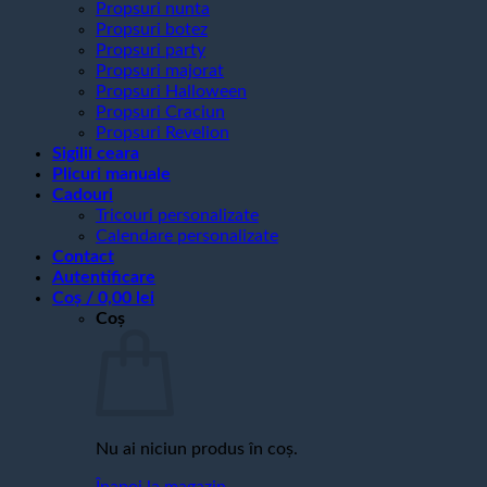
Propsuri nunta
Propsuri botez
Propsuri party
Propsuri majorat
Propsuri Halloween
Propsuri Craciun
Propsuri Revelion
Sigilii ceara
Plicuri manuale
Cadouri
Tricouri personalizate
Calendare personalizate
Contact
Autentificare
Coș /
0,00
lei
Coș
Nu ai niciun produs în coș.
Înapoi la magazin