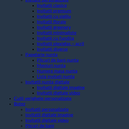
Invitatii personalizate
Invitatii clasice
Invitatii premium
Invitatii cu sigiliu
Invitatii florale
Invitatii greenery
Invitatii minimaliste
Invitatii cu fundita
Invitatii plexiglas – acril
Invitatii diverse
Papetarie nunta
Plicuri de bani nunta
Meniuri nunta
Numere masa nunta
Lista invitati nunta
Invitatii nunta digitale
Invitatii digitale imagine
Invitatii digitale video
Cutii verighete personalizate
Botez
Invitatii personalizate
invitatii digitale imagine
Invitatii digitale video
Plicuri de bani