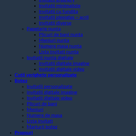
Invitatii minimaliste
Invitatii cu fundita
Invitatii plexiglas – acril
Invitatii diverse
Papetarie nunta
Plicuri de bani nunta
Meniuri nunta
Numere masa nunta
Lista invitati nunta
Invitatii nunta digitale
Invitatii digitale imagine
Invitatii digitale video
Cutii verighete personalizate
Botez
Invitatii personalizate
invitatii digitale imagine
Invitatii digitale video
Plicuri de bani
Meniuri
Numere de masa
Lista invitati
Marturii botez
Propsuri