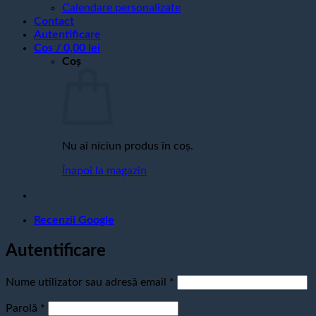
Calendare personalizate
Contact
Autentificare
Coș /
0,00
lei
Coș
Nu ai niciun produs în coș.
Înapoi la magazin
Recenzii Google
Autentificare
Obligatoriu
Nume utilizator sau adresă email
*
Obligatoriu
Parolă
*