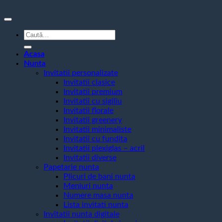
Caută
după:
Acasa
Nunta
Invitatii personalizate
Invitatii clasice
Invitatii premium
Invitatii cu sigiliu
Invitatii florale
Invitatii greenery
Invitatii minimaliste
Invitatii cu fundita
Invitatii plexiglas – acril
Invitatii diverse
Papetarie nunta
Plicuri de bani nunta
Meniuri nunta
Numere masa nunta
Lista invitati nunta
Invitatii nunta digitale