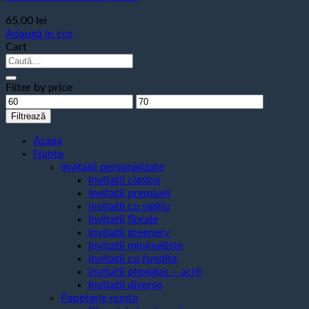
65,00
lei
Adaugă în coș
Cart
Caută
după:
Filter by price
Preț
Preț
minim
maxim
Filtrează
Acasa
Nunta
Invitatii personalizate
Invitatii clasice
Invitatii premium
Invitatii cu sigiliu
Invitatii florale
Invitatii greenery
Invitatii minimaliste
Invitatii cu fundita
Invitatii plexiglas – acril
Invitatii diverse
Papetarie nunta