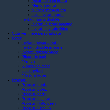
Plicuri de bani nunta
Meniuri nunta
Numere masa nunta
Lista invitati nunta
Invitatii nunta digitale
Invitatii digitale imagine
Invitatii digitale video
Cutii verighete personalizate
Botez
Invitatii personalizate
invitatii digitale imagine
Invitatii digitale video
Plicuri de bani
Meniuri
Numere de masa
Lista invitati
Marturii botez
Propsuri
Propsuri nunta
Propsuri botez
Propsuri party
Propsuri majorat
Propsuri Halloween
Propsuri Craciun