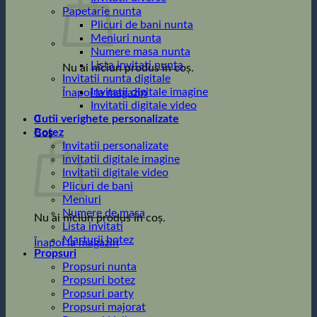
Papetarie nunta
Plicuri de bani nunta
Meniuri nunta
Numere masa nunta
Lista invitati nunta
Nu ai niciun produs în coș.
Invitatii nunta digitale
Invitatii digitale imagine
Înapoi la magazin
Invitatii digitale video
0
Cutii verighete personalizate
Botez
Coș
Invitatii personalizate
invitatii digitale imagine
Invitatii digitale video
Plicuri de bani
Meniuri
Numere de masa
Nu ai niciun produs în coș.
Lista invitati
Marturii botez
Înapoi la magazin
Propsuri
Propsuri nunta
Propsuri botez
Propsuri party
Propsuri majorat