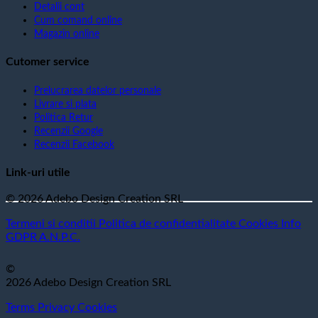
Detalii cont
Cum comand online
Magazin online
Cutomer service
Prelucrarea datelor personale
Livrare si plata
Politica Retur
Recenzii Google
Recenzii Facebook
Link-uri utile
© 2026 Adebo Design Creation SRL
Termeni si conditii
Politica de confidentialitate
Cookies
Info
GDPR
A.N.P.C.
©
2026 Adebo Design Creation SRL
Terms
Privacy
Cookies