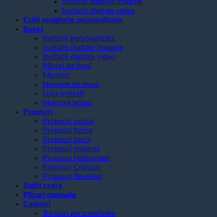
Invitatii digitale imagine
Invitatii digitale video
Cutii verighete personalizate
Botez
Invitatii personalizate
invitatii digitale imagine
Invitatii digitale video
Plicuri de bani
Meniuri
Numere de masa
Lista invitati
Marturii botez
Propsuri
Propsuri nunta
Propsuri botez
Propsuri party
Propsuri majorat
Propsuri Halloween
Propsuri Craciun
Propsuri Revelion
Sigilii ceara
Plicuri manuale
Cadouri
Tricouri personalizate