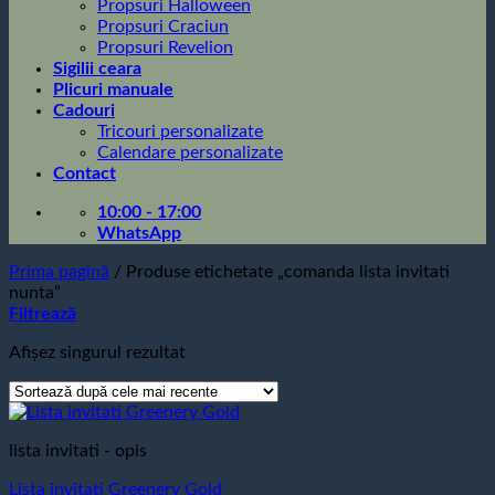
Propsuri Halloween
Propsuri Craciun
Propsuri Revelion
Sigilii ceara
Plicuri manuale
Cadouri
Tricouri personalizate
Calendare personalizate
Contact
10:00 - 17:00
WhatsApp
Prima pagină
/
Produse etichetate „comanda lista invitati
nunta”
Filtrează
Afișez singurul rezultat
lista invitati - opis
Lista invitati Greenery Gold