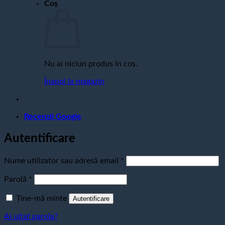
Coș
Nu ai niciun produs în coș.
Înapoi la magazin
Recenzii Google
Autentificare
Obligatoriu
Nume utilizator sau adresă email
*
Obligatoriu
Parolă
*
Ține-mă minte
Autentificare
Ai uitat parola?