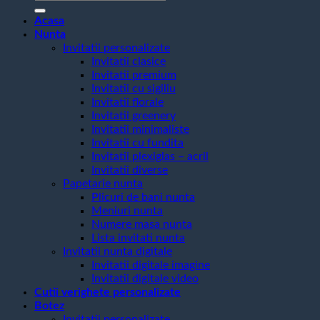
după:
Acasa
Nunta
Invitatii personalizate
Invitatii clasice
Invitatii premium
Invitatii cu sigiliu
Invitatii florale
Invitatii greenery
Invitatii minimaliste
Invitatii cu fundita
Invitatii plexiglas – acril
Invitatii diverse
Papetarie nunta
Plicuri de bani nunta
Meniuri nunta
Numere masa nunta
Lista invitati nunta
Invitatii nunta digitale
Invitatii digitale imagine
Invitatii digitale video
Cutii verighete personalizate
Botez
Invitatii personalizate