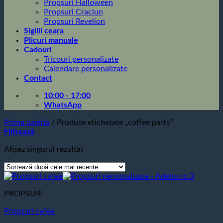
Propsuri Halloween
Propsuri Craciun
Propsuri Revelion
Sigilii ceara
Plicuri manuale
Cadouri
Tricouri personalizate
Calendare personalizate
Contact
10:00 - 17:00
WhatsApp
Prima pagină
/
Produse etichetate „coffee party”
Filtrează
Afișez singurul rezultat
PROPSURI
Propsuri cafea