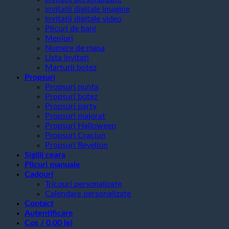
invitatii digitale imagine
Invitatii digitale video
Plicuri de bani
Meniuri
Numere de masa
Lista invitati
Marturii botez
Propsuri
Propsuri nunta
Propsuri botez
Propsuri party
Propsuri majorat
Propsuri Halloween
Propsuri Craciun
Propsuri Revelion
Sigilii ceara
Plicuri manuale
Cadouri
Tricouri personalizate
Calendare personalizate
Contact
Autentificare
Coș /
0,00
lei