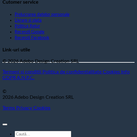
Cutomer service
Prelucrarea datelor personale
Livrare si plata
Politica Retur
Recenzii Google
Recenzii Facebook
Link-uri utile
© 2026 Adebo Design Creation SRL
Termeni si conditii
Politica de confidentialitate
Cookies
Info
GDPR
A.N.P.C.
©
2026 Adebo Design Creation SRL
Terms
Privacy
Cookies
Caută