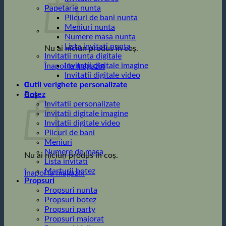
Papetarie nunta
Plicuri de bani nunta
Meniuri nunta
Numere masa nunta
Lista invitati nunta
Nu ai niciun produs în coș.
Invitatii nunta digitale
Invitatii digitale imagine
Înapoi la magazin
Invitatii digitale video
0
Cutii verighete personalizate
Botez
Coș
Invitatii personalizate
invitatii digitale imagine
Invitatii digitale video
Plicuri de bani
Meniuri
Numere de masa
Nu ai niciun produs în coș.
Lista invitati
Marturii botez
Înapoi la magazin
Propsuri
Propsuri nunta
Propsuri botez
Propsuri party
Propsuri majorat