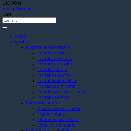
110,00
lei
Adaugă în coș
Cart
Caută
după:
Acasa
Nunta
Invitatii personalizate
Invitatii clasice
Invitatii premium
Invitatii cu sigiliu
Invitatii florale
Invitatii greenery
Invitatii minimaliste
Invitatii cu fundita
Invitatii plexiglas – acril
Invitatii diverse
Papetarie nunta
Plicuri de bani nunta
Meniuri nunta
Numere masa nunta
Lista invitati nunta
Invitatii nunta digitale