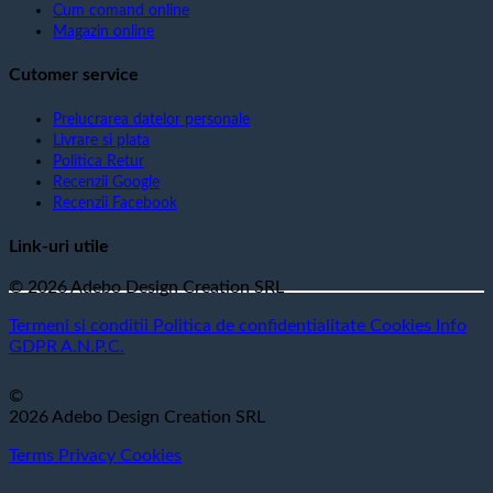
Cum comand online
Magazin online
Cutomer service
Prelucrarea datelor personale
Livrare si plata
Politica Retur
Recenzii Google
Recenzii Facebook
Link-uri utile
© 2026 Adebo Design Creation SRL
Termeni si conditii
Politica de confidentialitate
Cookies
Info
GDPR
A.N.P.C.
©
2026 Adebo Design Creation SRL
Terms
Privacy
Cookies