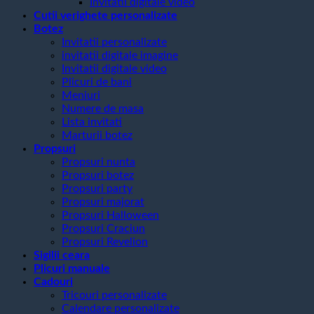
Invitatii digitale video
Cutii verighete personalizate
Botez
Invitatii personalizate
invitatii digitale imagine
Invitatii digitale video
Plicuri de bani
Meniuri
Numere de masa
Lista invitati
Marturii botez
Propsuri
Propsuri nunta
Propsuri botez
Propsuri party
Propsuri majorat
Propsuri Halloween
Propsuri Craciun
Propsuri Revelion
Sigilii ceara
Plicuri manuale
Cadouri
Tricouri personalizate
Calendare personalizate