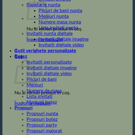
Papetarie nunta
Plicuri de bani nunta
Meniuri nunta
Numere masa nunta
Lista invitati nunta
Nu ai niciun produs în coș.
Invitatii nunta digitale
Invitatii digitale imagine
Înapoi la magazin
Invitatii digitale video
0
Cutii verighete personalizate
Botez
Coș
Invitatii personalizate
invitatii digitale imagine
Invitatii digitale video
Plicuri de bani
Meniuri
Numere de masa
Nu ai niciun produs în coș.
Lista invitati
Marturii botez
Înapoi la magazin
Propsuri
Propsuri nunta
Propsuri botez
Propsuri party
Propsuri majorat