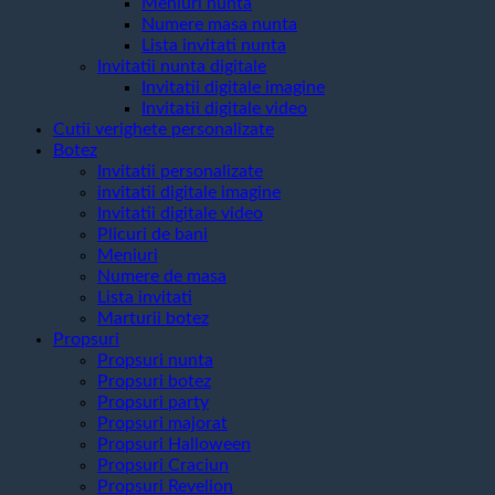
Meniuri nunta
Numere masa nunta
Lista invitati nunta
Invitatii nunta digitale
Invitatii digitale imagine
Invitatii digitale video
Cutii verighete personalizate
Botez
Invitatii personalizate
invitatii digitale imagine
Invitatii digitale video
Plicuri de bani
Meniuri
Numere de masa
Lista invitati
Marturii botez
Propsuri
Propsuri nunta
Propsuri botez
Propsuri party
Propsuri majorat
Propsuri Halloween
Propsuri Craciun
Propsuri Revelion