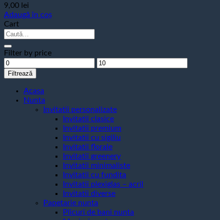
9,00
lei
Adaugă în coș
Cart
Caută
după:
Filter by price
Preț
Preț
minim
maxim
Filtrează
Acasa
Nunta
Invitatii personalizate
Invitatii clasice
Invitatii premium
Invitatii cu sigiliu
Invitatii florale
Invitatii greenery
Invitatii minimaliste
Invitatii cu fundita
Invitatii plexiglas – acril
Invitatii diverse
Papetarie nunta
Plicuri de bani nunta