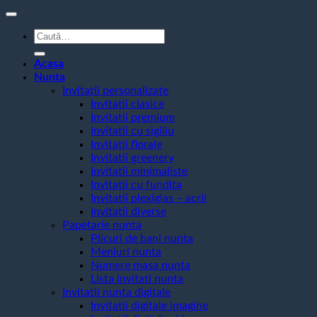
Caută
după:
Acasa
Nunta
Invitatii personalizate
Invitatii clasice
Invitatii premium
Invitatii cu sigiliu
Invitatii florale
Invitatii greenery
Invitatii minimaliste
Invitatii cu fundita
Invitatii plexiglas – acril
Invitatii diverse
Papetarie nunta
Plicuri de bani nunta
Meniuri nunta
Numere masa nunta
Lista invitati nunta
Invitatii nunta digitale
Invitatii digitale imagine