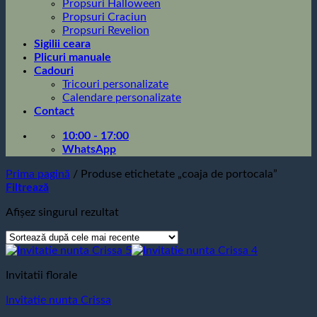
Propsuri Halloween
Propsuri Craciun
Propsuri Revelion
Sigilii ceara
Plicuri manuale
Cadouri
Tricouri personalizate
Calendare personalizate
Contact
10:00 - 17:00
WhatsApp
Prima pagină
/
Produse etichetate „coaja de portocala”
Filtrează
Afișez singurul rezultat
Invitatii florale
Invitatie nunta Crissa