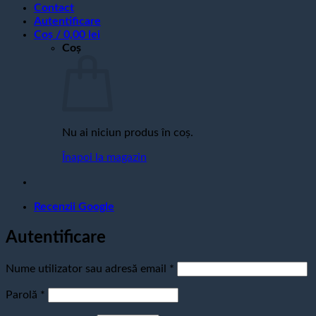
Contact
Autentificare
Coș /
0,00
lei
Coș
Nu ai niciun produs în coș.
Înapoi la magazin
Recenzii Google
Autentificare
Obligatoriu
Nume utilizator sau adresă email
*
Obligatoriu
Parolă
*