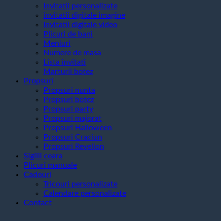
Invitatii personalizate
invitatii digitale imagine
Invitatii digitale video
Plicuri de bani
Meniuri
Numere de masa
Lista invitati
Marturii botez
Propsuri
Propsuri nunta
Propsuri botez
Propsuri party
Propsuri majorat
Propsuri Halloween
Propsuri Craciun
Propsuri Revelion
Sigilii ceara
Plicuri manuale
Cadouri
Tricouri personalizate
Calendare personalizate
Contact