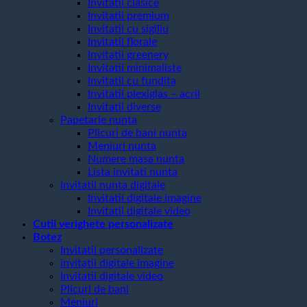
Invitatii clasice
Invitatii premium
Invitatii cu sigiliu
Invitatii florale
Invitatii greenery
Invitatii minimaliste
Invitatii cu fundita
Invitatii plexiglas – acril
Invitatii diverse
Papetarie nunta
Plicuri de bani nunta
Meniuri nunta
Numere masa nunta
Lista invitati nunta
Invitatii nunta digitale
Invitatii digitale imagine
Invitatii digitale video
Cutii verighete personalizate
Botez
Invitatii personalizate
invitatii digitale imagine
Invitatii digitale video
Plicuri de bani
Meniuri