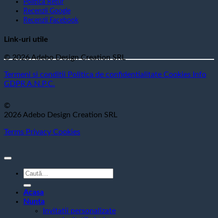
Politica Retur
Recenzii Google
Recenzii Facebook
Link-uri utile
© 2026 Adebo Design Creation SRL
Termeni si conditii
Politica de confidentialitate
Cookies
Info
GDPR
A.N.P.C.
©
2026 Adebo Design Creation SRL
Terms
Privacy
Cookies
Caută
după:
Acasa
Nunta
Invitatii personalizate