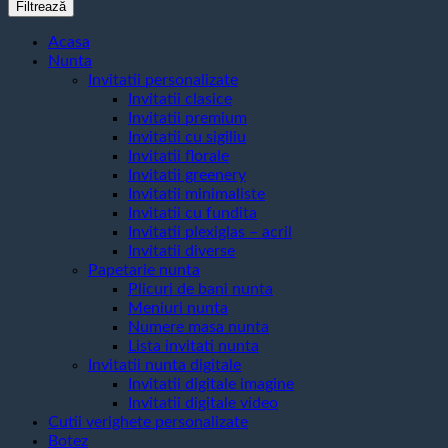
minim
maxim
Filtrează
Acasa
Nunta
Invitatii personalizate
Invitatii clasice
Invitatii premium
Invitatii cu sigiliu
Invitatii florale
Invitatii greenery
Invitatii minimaliste
Invitatii cu fundita
Invitatii plexiglas – acril
Invitatii diverse
Papetarie nunta
Plicuri de bani nunta
Meniuri nunta
Numere masa nunta
Lista invitati nunta
Invitatii nunta digitale
Invitatii digitale imagine
Invitatii digitale video
Cutii verighete personalizate
Botez