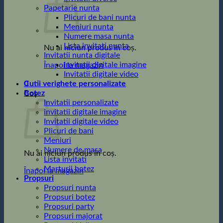
Papetarie nunta
Plicuri de bani nunta
Meniuri nunta
Numere masa nunta
Lista invitati nunta
Nu ai niciun produs în coș.
Invitatii nunta digitale
Invitatii digitale imagine
Înapoi la magazin
Invitatii digitale video
0
Cutii verighete personalizate
Botez
Coș
Invitatii personalizate
invitatii digitale imagine
Invitatii digitale video
Plicuri de bani
Meniuri
Numere de masa
Nu ai niciun produs în coș.
Lista invitati
Marturii botez
Înapoi la magazin
Propsuri
Propsuri nunta
Propsuri botez
Propsuri party
Propsuri majorat