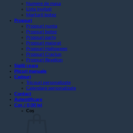
Numere de masa
Lista invitati
Marturii botez
Propsuri
Propsuri nunta
Propsuri botez
Propsuri party
Propsuri majorat
Propsuri Halloween
Propsuri Craciun
Propsuri Revelion
Sigilii ceara
Plicuri manuale
Cadouri
Tricouri personalizate
Calendare personalizate
Contact
Autentificare
Coș /
0,00
lei
Coș