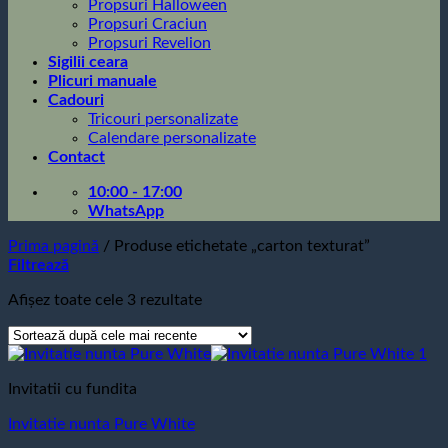
Propsuri Halloween
Propsuri Craciun
Propsuri Revelion
Sigilii ceara
Plicuri manuale
Cadouri
Tricouri personalizate
Calendare personalizate
Contact
10:00 - 17:00
WhatsApp
Prima pagină
/
Produse etichetate „carton texturat”
Filtrează
Sortat
Afișez toate cele 3 rezultate
după
cele
mai
recente
Invitatii cu fundita
Invitatie nunta Pure White