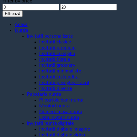
Filter by price
Preț
Preț
minim
maxim
Filtrează
Acasa
Nunta
Invitatii personalizate
Invitatii clasice
Invitatii premium
Invitatii cu sigiliu
Invitatii florale
Invitatii greenery
Invitatii minimaliste
Invitatii cu fundita
Invitatii plexiglas – acril
Invitatii diverse
Papetarie nunta
Plicuri de bani nunta
Meniuri nunta
Numere masa nunta
Lista invitati nunta
Invitatii nunta digitale
Invitatii digitale imagine
Invitatii digitale video