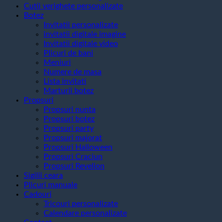
Cutii verighete personalizate
Botez
Invitatii personalizate
invitatii digitale imagine
Invitatii digitale video
Plicuri de bani
Meniuri
Numere de masa
Lista invitati
Marturii botez
Propsuri
Propsuri nunta
Propsuri botez
Propsuri party
Propsuri majorat
Propsuri Halloween
Propsuri Craciun
Propsuri Revelion
Sigilii ceara
Plicuri manuale
Cadouri
Tricouri personalizate
Calendare personalizate