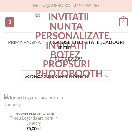
Skip
HELLO@ADEBO.RO
|
0764 059 288
to
content
0
PRIMA PAGINĂ
/
PRODUSE ETICHETATE „CADOURI
FETE”
FILTREAZĂ
TRICOURI PERSONALIZATE
Tricou Legends are born in
January
75,00
lei