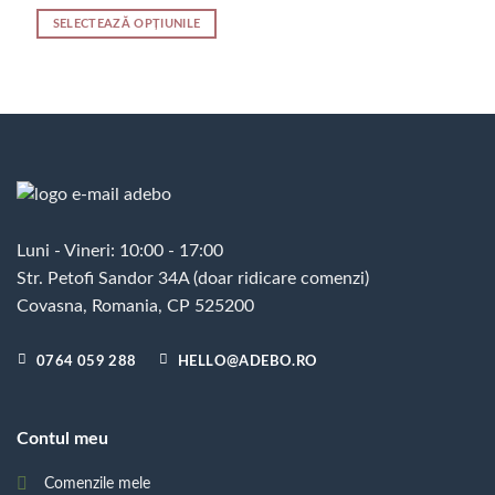
SELECTEAZĂ OPȚIUNILE
Acest
produs
are
mai
multe
variații.
Opțiunile
pot
fi
Luni - Vineri: 10:00 - 17:00
alese
Str. Petofi Sandor 34A (doar ridicare comenzi)
în
pagina
Covasna, Romania, CP 525200
produsului.
0764 059 288
HELLO@ADEBO.RO
Contul meu
Comenzile mele