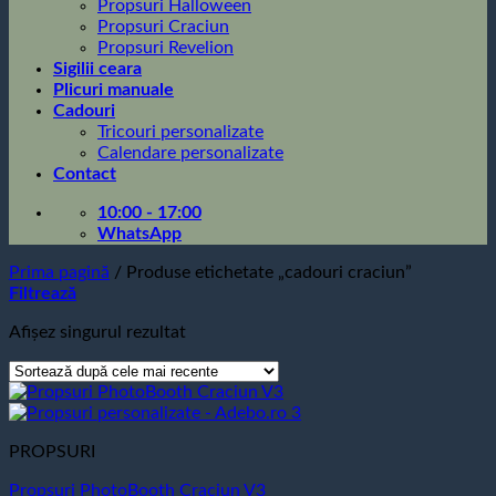
Propsuri Halloween
Propsuri Craciun
Propsuri Revelion
Sigilii ceara
Plicuri manuale
Cadouri
Tricouri personalizate
Calendare personalizate
Contact
10:00 - 17:00
WhatsApp
Prima pagină
/
Produse etichetate „cadouri craciun”
Filtrează
Afișez singurul rezultat
PROPSURI
Propsuri PhotoBooth Craciun V3