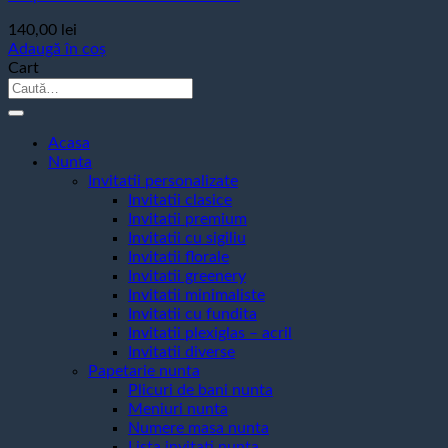
140,00
lei
Adaugă în coș
Cart
Caută
după:
Acasa
Nunta
Invitatii personalizate
Invitatii clasice
Invitatii premium
Invitatii cu sigiliu
Invitatii florale
Invitatii greenery
Invitatii minimaliste
Invitatii cu fundita
Invitatii plexiglas – acril
Invitatii diverse
Papetarie nunta
Plicuri de bani nunta
Meniuri nunta
Numere masa nunta
Lista invitati nunta