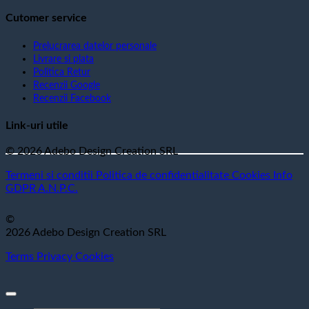
Cutomer service
Prelucrarea datelor personale
Livrare si plata
Politica Retur
Recenzii Google
Recenzii Facebook
Link-uri utile
© 2026 Adebo Design Creation SRL
Termeni si conditii
Politica de confidentialitate
Cookies
Info
GDPR
A.N.P.C.
©
2026 Adebo Design Creation SRL
Terms
Privacy
Cookies