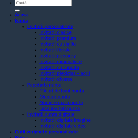
Caută
după:
Acasa
Nunta
Invitatii personalizate
Invitatii clasice
Invitatii premium
Invitatii cu sigiliu
Invitatii florale
Invitatii greenery
Invitatii minimaliste
Invitatii cu fundita
Invitatii plexiglas – acril
Invitatii diverse
Papetarie nunta
Plicuri de bani nunta
Meniuri nunta
Numere masa nunta
Lista invitati nunta
Invitatii nunta digitale
Invitatii digitale imagine
Invitatii digitale video
Cutii verighete personalizate
Botez