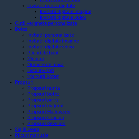
Invitatii nunta digitale
Invitatii digitale imagine
Invitatii digitale video
Cutii verighete personalizate
Botez
Invitatii personalizate
invitatii digitale imagine
Invitatii digitale video
Plicuri de bani
Meniuri
Numere de masa
Lista invitati
Marturii botez
Propsuri
Propsuri nunta
Propsuri botez
Propsuri party
Propsuri majorat
Propsuri Halloween
Propsuri Craciun
Propsuri Revelion
Sigilii ceara
Plicuri manuale