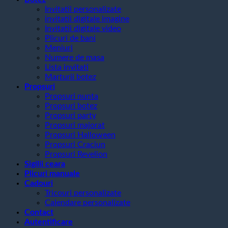
Invitatii personalizate
invitatii digitale imagine
Invitatii digitale video
Plicuri de bani
Meniuri
Numere de masa
Lista invitati
Marturii botez
Propsuri
Propsuri nunta
Propsuri botez
Propsuri party
Propsuri majorat
Propsuri Halloween
Propsuri Craciun
Propsuri Revelion
Sigilii ceara
Plicuri manuale
Cadouri
Tricouri personalizate
Calendare personalizate
Contact
Autentificare