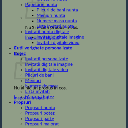
Papetarie nunta
Plicuri de bani nunta
Meniuri nunta
Numere masa nunta
Lista invitati nunta
Nu ai niciun produs în coș.
Invitatii nunta digitale
Invitatii digitale imagine
Înapoi la magazin
Invitatii digitale video
0
Cutii verighete personalizate
Botez
Coș
Invitatii personalizate
invitatii digitale imagine
Invitatii digitale video
Plicuri de bani
Meniuri
Numere de masa
Nu ai niciun produs în coș.
Lista invitati
Marturii botez
Înapoi la magazin
Propsuri
Propsuri nunta
Propsuri botez
Propsuri party
Propsuri majorat