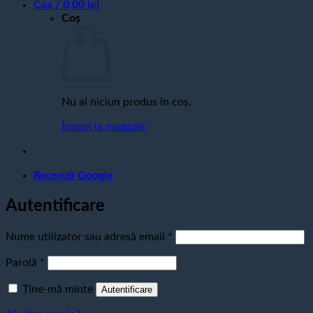
Coș /
0,00
lei
Coș
Nu ai niciun produs în coș.
Înapoi la magazin
Recenzii Google
Autentificare
Obligatoriu
Nume utilizator sau adresă email
*
Obligatoriu
Parolă
*
Ține-mă minte
Autentificare