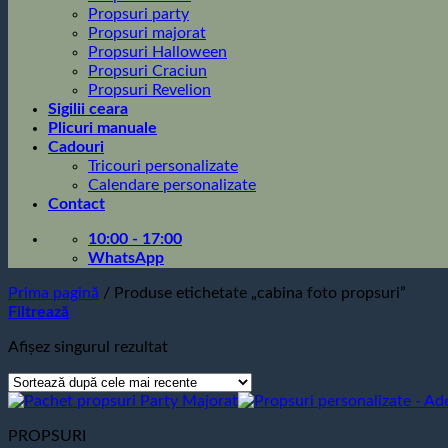
Propsuri party
Propsuri majorat
Propsuri Halloween
Propsuri Craciun
Propsuri Revelion
Sigilii ceara
Plicuri manuale
Cadouri
Tricouri personalizate
Calendare personalizate
Contact
10:00 - 17:00
WhatsApp
Prima pagină
/
Produse etichetate „cabina foto propsuri”
Filtrează
Afișez singurul rezultat
PROPSURI