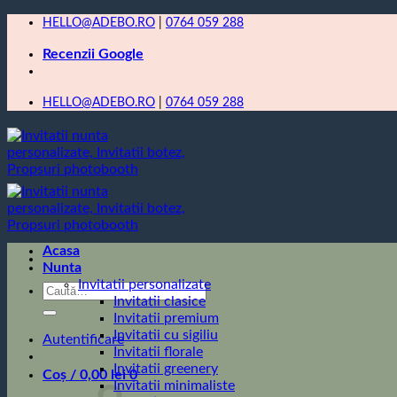
Skip
HELLO@ADEBO.RO
|
0764 059 288
to
Recenzii Google
content
HELLO@ADEBO.RO
|
0764 059 288
Acasa
Nunta
Invitatii personalizate
Caută
Invitatii clasice
după:
Invitatii premium
Invitatii cu sigiliu
Autentificare
Invitatii florale
Invitatii greenery
Coș /
0,00
lei
0
Invitatii minimaliste