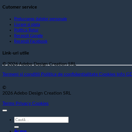
Cutomer service
Prelucrarea datelor personale
Livrare si plata
Politica Retur
Recenzii Google
Recenzii Facebook
Link-uri utile
© 2026 Adebo Design Creation SRL
Termeni si conditii
Politica de confidentialitate
Cookies
Info G
©
2026 Adebo Design Creation SRL
Terms
Privacy
Cookies
Caută
după:
Acasa