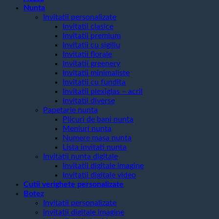
Nunta
Invitatii personalizate
Invitatii clasice
Invitatii premium
Invitatii cu sigiliu
Invitatii florale
Invitatii greenery
Invitatii minimaliste
Invitatii cu fundita
Invitatii plexiglas – acril
Invitatii diverse
Papetarie nunta
Plicuri de bani nunta
Meniuri nunta
Numere masa nunta
Lista invitati nunta
Invitatii nunta digitale
Invitatii digitale imagine
Invitatii digitale video
Cutii verighete personalizate
Botez
Invitatii personalizate
invitatii digitale imagine