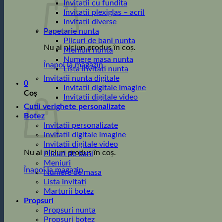
Invitatii cu fundita
Invitatii plexiglas – acril
Invitatii diverse
Papetarie nunta
Plicuri de bani nunta
Nu ai niciun produs în coș.
Meniuri nunta
Numere masa nunta
Înapoi la magazin
Lista invitati nunta
Invitatii nunta digitale
0
Invitatii digitale imagine
Coș
Invitatii digitale video
Cutii verighete personalizate
Botez
Invitatii personalizate
invitatii digitale imagine
Invitatii digitale video
Nu ai niciun produs în coș.
Plicuri de bani
Meniuri
Înapoi la magazin
Numere de masa
Lista invitati
Marturii botez
Propsuri
Propsuri nunta
Propsuri botez