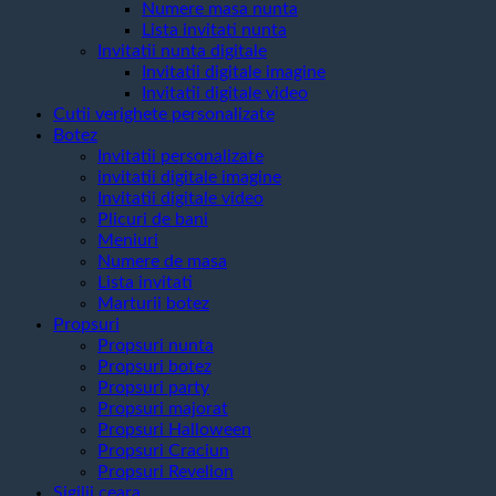
Numere masa nunta
Lista invitati nunta
Invitatii nunta digitale
Invitatii digitale imagine
Invitatii digitale video
Cutii verighete personalizate
Botez
Invitatii personalizate
invitatii digitale imagine
Invitatii digitale video
Plicuri de bani
Meniuri
Numere de masa
Lista invitati
Marturii botez
Propsuri
Propsuri nunta
Propsuri botez
Propsuri party
Propsuri majorat
Propsuri Halloween
Propsuri Craciun
Propsuri Revelion
Sigilii ceara