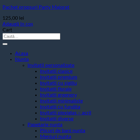
Pachet propsuri Party Majorat
125,00
lei
Adaugă în coș
Cart
Caută
după:
Acasa
Nunta
Invitatii personalizate
Invitatii clasice
Invitatii premium
Invitatii cu sigiliu
Invitatii florale
Invitatii greenery
Invitatii minimaliste
Invitatii cu fundita
Invitatii plexiglas – acril
Invitatii diverse
Papetarie nunta
Plicuri de bani nunta
Meniuri nunta