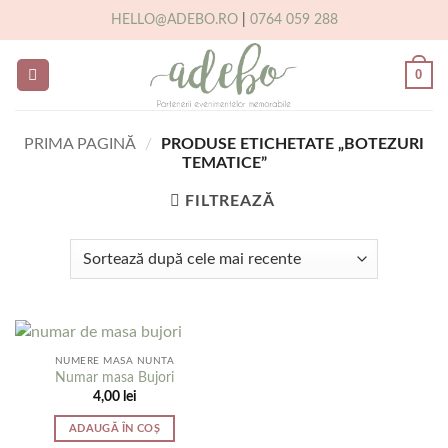
Skip
HELLO@ADEBO.RO
|
0764 059 288
to
content
0
PRIMA PAGINĂ
/
PRODUSE ETICHETATE „BOTEZURI
TEMATICE”
FILTREAZĂ
NUMERE MASA NUNTA
Numar masa Bujori
4,00
lei
ADAUGĂ ÎN COȘ