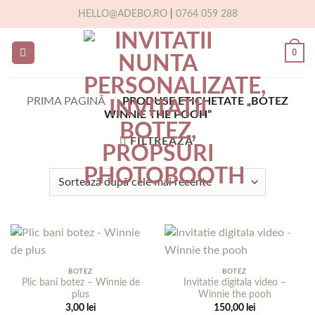
Skip
HELLO@ADEBO.RO
|
0764 059 288
to
content
0
PRIMA PAGINĂ
/
PRODUSE ETICHETATE „BOTEZ
WINNIE THE POOH”
FILTREAZĂ
BOTEZ
BOTEZ
Plic bani botez – Winnie de
Invitatie digitala video –
plus
Winnie the pooh
3,00
lei
150,00
lei