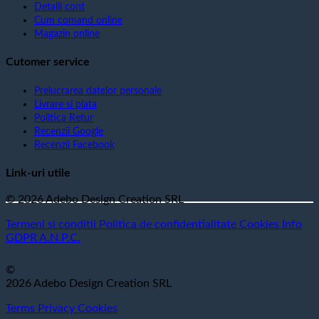
Detalii cont
Cum comand online
Magazin online
Cutomer service
Prelucrarea datelor personale
Livrare si plata
Politica Retur
Recenzii Google
Recenzii Facebook
Link-uri utile
© 2026 Adebo Design Creation SRL
Termeni si conditii
Politica de confidentialitate
Cookies
Info
GDPR
A.N.P.C.
©
2026 Adebo Design Creation SRL
Terms
Privacy
Cookies