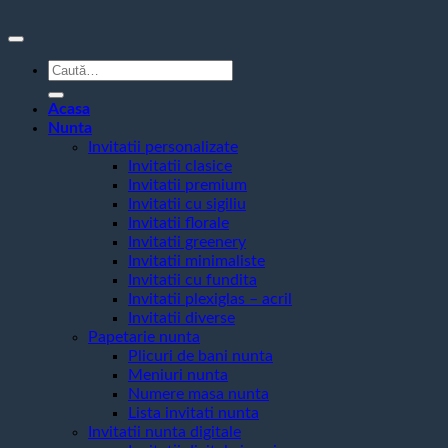
Caută
după:
Acasa
Nunta
Invitatii personalizate
Invitatii clasice
Invitatii premium
Invitatii cu sigiliu
Invitatii florale
Invitatii greenery
Invitatii minimaliste
Invitatii cu fundita
Invitatii plexiglas – acril
Invitatii diverse
Papetarie nunta
Plicuri de bani nunta
Meniuri nunta
Numere masa nunta
Lista invitati nunta
Invitatii nunta digitale