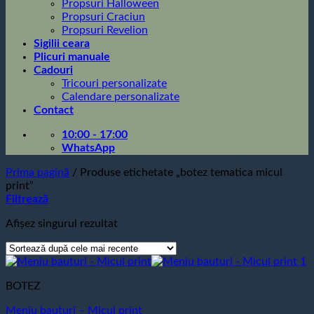
Propsuri Halloween
Propsuri Craciun
Propsuri Revelion
Sigilii ceara
Plicuri manuale
Cadouri
Tricouri personalizate
Calendare personalizate
Contact
10:00 - 17:00
WhatsApp
Prima pagină
/
Produse etichetate „botez tematica micul
print”
Filtrează
Afișez singurul rezultat
BOTEZ
Meniu bauturi – Micul print