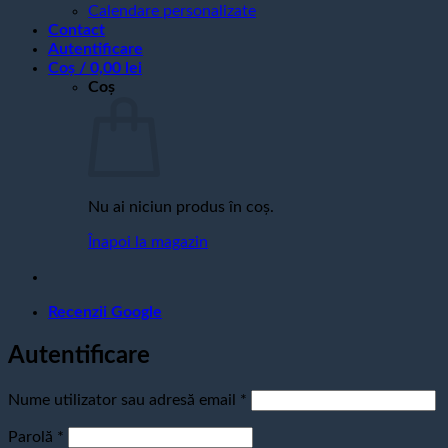
Calendare personalizate
Contact
Autentificare
Coș /
0,00
lei
Coș
Nu ai niciun produs în coș.
Înapoi la magazin
Recenzii Google
Autentificare
Obligatoriu
Nume utilizator sau adresă email
*
Obligatoriu
Parolă
*