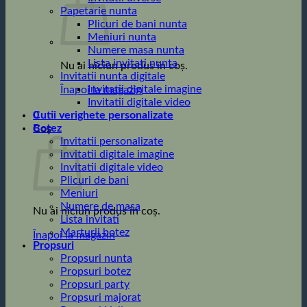
Papetarie nunta
Plicuri de bani nunta
Meniuri nunta
Numere masa nunta
Lista invitati nunta
Nu ai niciun produs în coș.
Invitatii nunta digitale
Invitatii digitale imagine
Înapoi la magazin
Invitatii digitale video
0
Cutii verighete personalizate
Botez
Coș
Invitatii personalizate
invitatii digitale imagine
Invitatii digitale video
Plicuri de bani
Meniuri
Numere de masa
Nu ai niciun produs în coș.
Lista invitati
Marturii botez
Înapoi la magazin
Propsuri
Propsuri nunta
Propsuri botez
Propsuri party
Propsuri majorat