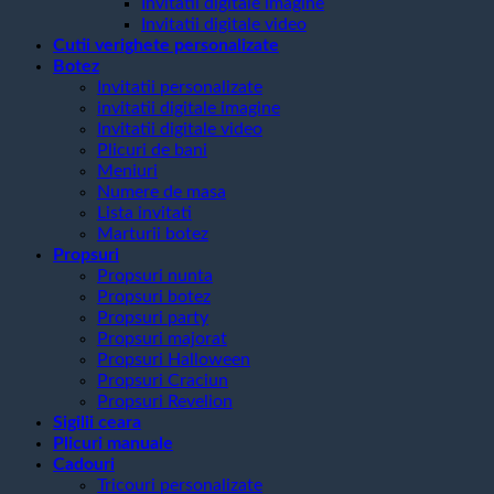
Invitatii digitale imagine
Invitatii digitale video
Cutii verighete personalizate
Botez
Invitatii personalizate
invitatii digitale imagine
Invitatii digitale video
Plicuri de bani
Meniuri
Numere de masa
Lista invitati
Marturii botez
Propsuri
Propsuri nunta
Propsuri botez
Propsuri party
Propsuri majorat
Propsuri Halloween
Propsuri Craciun
Propsuri Revelion
Sigilii ceara
Plicuri manuale
Cadouri
Tricouri personalizate