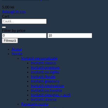
5,00
lei
Adaugă în coș
Cart
Caută
după:
Filter by price
Preț
Preț
minim
maxim
Filtrează
Acasa
Nunta
Invitatii personalizate
Invitatii clasice
Invitatii premium
Invitatii cu sigiliu
Invitatii florale
Invitatii greenery
Invitatii minimaliste
Invitatii cu fundita
Invitatii plexiglas – acril
Invitatii diverse
Papetarie nunta