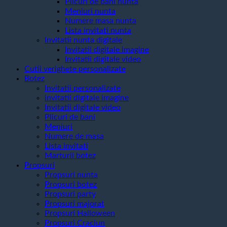
Plicuri de bani nunta
Meniuri nunta
Numere masa nunta
Lista invitati nunta
Invitatii nunta digitale
Invitatii digitale imagine
Invitatii digitale video
Cutii verighete personalizate
Botez
Invitatii personalizate
invitatii digitale imagine
Invitatii digitale video
Plicuri de bani
Meniuri
Numere de masa
Lista invitati
Marturii botez
Propsuri
Propsuri nunta
Propsuri botez
Propsuri party
Propsuri majorat
Propsuri Halloween
Propsuri Craciun