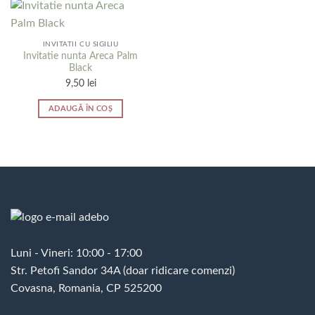
INVITATII CU SIGILIU
Invitatie nunta Areca Palm
Black
9,50
lei
ADAUGĂ ÎN COȘ
Luni - Vineri: 10:00 - 17:00
Str. Petofi Sandor 34A (doar ridicare comenzi)
Covasna, Romania, CP 525200