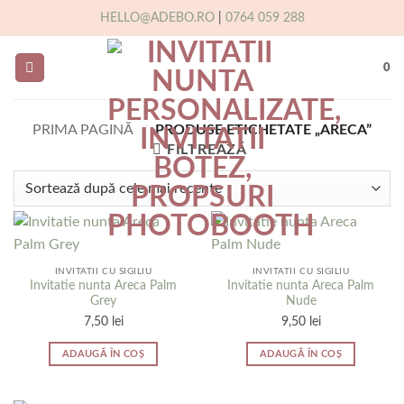
Skip
HELLO@ADEBO.RO
|
0764 059 288
to
content
0
PRIMA PAGINĂ
/
PRODUSE ETICHETATE „ARECA”
FILTREAZĂ
INVITATII CU SIGILIU
INVITATII CU SIGILIU
Invitatie nunta Areca Palm
Invitatie nunta Areca Palm
Grey
Nude
7,50
lei
9,50
lei
ADAUGĂ ÎN COȘ
ADAUGĂ ÎN COȘ