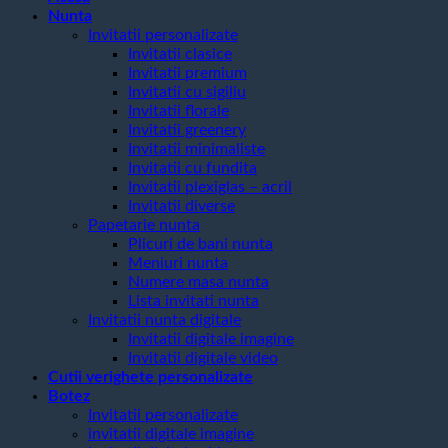
Nunta
Invitatii personalizate
Invitatii clasice
Invitatii premium
Invitatii cu sigiliu
Invitatii florale
Invitatii greenery
Invitatii minimaliste
Invitatii cu fundita
Invitatii plexiglas – acril
Invitatii diverse
Papetarie nunta
Plicuri de bani nunta
Meniuri nunta
Numere masa nunta
Lista invitati nunta
Invitatii nunta digitale
Invitatii digitale imagine
Invitatii digitale video
Cutii verighete personalizate
Botez
Invitatii personalizate
invitatii digitale imagine