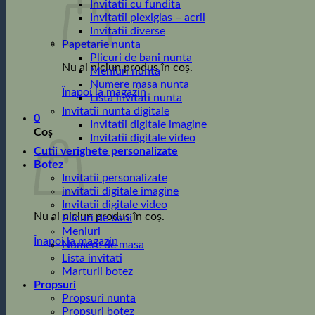
Invitatii cu fundita
Invitatii plexiglas – acril
Invitatii diverse
Papetarie nunta
Plicuri de bani nunta
Nu ai niciun produs în coș.
Meniuri nunta
Numere masa nunta
Înapoi la magazin
Lista invitati nunta
Invitatii nunta digitale
0
Invitatii digitale imagine
Coș
Invitatii digitale video
Cutii verighete personalizate
Botez
Invitatii personalizate
invitatii digitale imagine
Invitatii digitale video
Nu ai niciun produs în coș.
Plicuri de bani
Meniuri
Înapoi la magazin
Numere de masa
Lista invitati
Marturii botez
Propsuri
Propsuri nunta
Propsuri botez