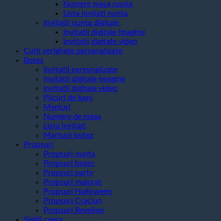
Numere masa nunta
Lista invitati nunta
Invitatii nunta digitale
Invitatii digitale imagine
Invitatii digitale video
Cutii verighete personalizate
Botez
Invitatii personalizate
invitatii digitale imagine
Invitatii digitale video
Plicuri de bani
Meniuri
Numere de masa
Lista invitati
Marturii botez
Propsuri
Propsuri nunta
Propsuri botez
Propsuri party
Propsuri majorat
Propsuri Halloween
Propsuri Craciun
Propsuri Revelion
Sigilii ceara