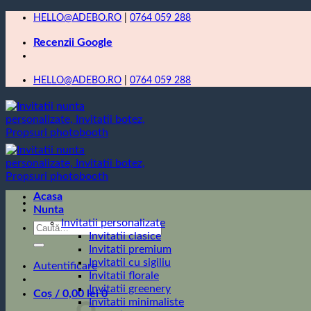
Skip
HELLO@ADEBO.RO
|
0764 059 288
to
Recenzii Google
content
HELLO@ADEBO.RO
|
0764 059 288
Acasa
Nunta
Invitatii personalizate
Caută
Invitatii clasice
după:
Invitatii premium
Invitatii cu sigiliu
Autentificare
Invitatii florale
Invitatii greenery
Coș /
0,00
lei
0
Invitatii minimaliste