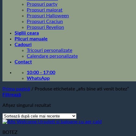
Propsuri party
Propsuri majorat
Propsuri Halloween
Propsuri Craciun
Propsuri Revelion
Sigilii ceara
Plicuri manuale
Cadouri
Tricouri personalizate
Calendare personalizate
Contact
10:00 - 17:00
WhatsApp
Prima pagină
/
Produse etichetate „afis bine ati venit botez”
Filtrează
Afișez singurul rezultat
BOTEZ