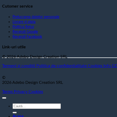
Cutomer service
Prelucrarea datelor personale
Livrare si plata
Politica Retur
Recenzii Google
Recenzii Facebook
Link-uri utile
© 2026 Adebo Design Creation SRL
Termeni si conditii
Politica de confidentialitate
Cookies
Info G
©
2026 Adebo Design Creation SRL
Terms
Privacy
Cookies
Caută
după:
Acasa