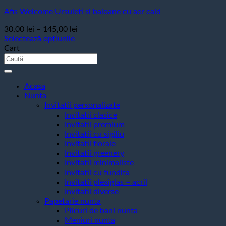
Afis Welcome Ursuleti si baloane cu aer cald
Interval
30,00
lei
–
145,00
lei
de
Selectează opțiunile
Acest
prețuri:
Cart
produs
Caută
30,00 lei
are
după:
până
mai
la
multe
Acasa
145,00 lei
variații.
Nunta
Opțiunile
Invitatii personalizate
pot
Invitatii clasice
fi
Invitatii premium
alese
Invitatii cu sigiliu
în
Invitatii florale
pagina
Invitatii greenery
produsului.
Invitatii minimaliste
Invitatii cu fundita
Invitatii plexiglas – acril
Invitatii diverse
Papetarie nunta
Plicuri de bani nunta
Meniuri nunta