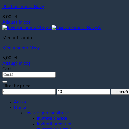
Plic bani nunta Navy
3,00
lei
Adaugă în coș
Meniuri Nunta
Meniu nunta Navy
5,00
lei
Adaugă în coș
Cart
Caută
după:
Filter by price
Preț
Preț
Filtrează
minim
maxim
Acasa
Nunta
Invitatii personalizate
Invitatii clasice
Invitatii premium