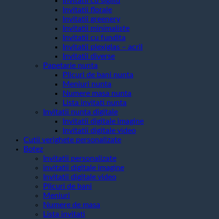
Invitatii cu sigiliu
Invitatii florale
Invitatii greenery
Invitatii minimaliste
Invitatii cu fundita
Invitatii plexiglas – acril
Invitatii diverse
Papetarie nunta
Plicuri de bani nunta
Meniuri nunta
Numere masa nunta
Lista invitati nunta
Invitatii nunta digitale
Invitatii digitale imagine
Invitatii digitale video
Cutii verighete personalizate
Botez
Invitatii personalizate
invitatii digitale imagine
Invitatii digitale video
Plicuri de bani
Meniuri
Numere de masa
Lista invitati