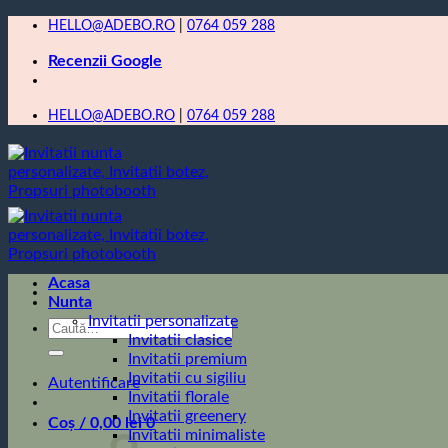
Skip
HELLO@ADEBO.RO
|
0764 059 288
to
Recenzii Google
content
HELLO@ADEBO.RO
|
0764 059 288
Acasa
Nunta
Invitatii personalizate
Caută
Invitatii clasice
după:
Invitatii premium
Invitatii cu sigiliu
Autentificare
Invitatii florale
Invitatii greenery
Coș /
0,00
lei
0
Invitatii minimaliste