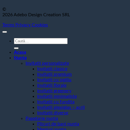
©
2026 Adebo Design Creation SRL
Terms
Privacy
Cookies
Caută
după:
Acasa
Nunta
Invitatii personalizate
Invitatii clasice
Invitatii premium
Invitatii cu sigiliu
Invitatii florale
Invitatii greenery
Invitatii minimaliste
Invitatii cu fundita
Invitatii plexiglas – acril
Invitatii diverse
Papetarie nunta
Plicuri de bani nunta
Meniuri nunta