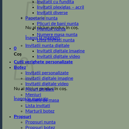
Invitatii cu fundita
Invitatii plexiglas – acril
Invitatii diverse
Papetarie nunta
Plicuri de bani nunta
Nu ai niciun produs în coș.
Meniuri nunta
Numere masa nunta
Înapoi la magazin
Lista invitati nunta
Invitatii nunta digitale
0
Invitatii digitale imagine
Coș
Invitatii digitale video
Cutii verighete personalizate
Botez
Invitatii personalizate
invitatii digitale imagine
Invitatii digitale video
Nu ai niciun produs în coș.
Plicuri de bani
Meniuri
Înapoi la magazin
Numere de masa
Lista invitati
Marturii botez
Propsuri
Propsuri nunta
Propsuri botez