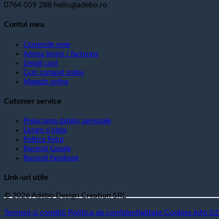
0764 059 288
hello@adebo.ro
Contul meu
Comenzile mele
Adresa livrare / facturare
Detalii cont
Cum comand online
Magazin online
Cutomer service
Prelucrarea datelor personale
Livrare si plata
Politica Retur
Recenzii Google
Recenzii Facebook
Link-uri utile
© 2026 Adebo Design Creation SRL
Termeni si conditii
Politica de confidentialitate
Cookies
Info G